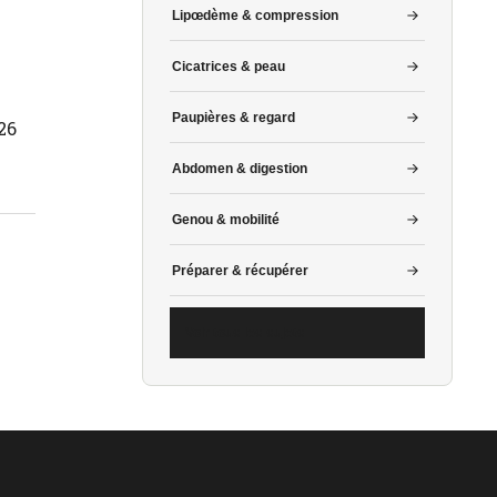
Lipœdème & compression
Cicatrices & peau
Paupières & regard
026
Abdomen & digestion
Genou & mobilité
Préparer & récupérer
Voir tous les sujets