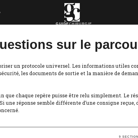
o
GUIDE
CHIRURGIE
questions sur le parcou
iser un protocole universel. Les informations utiles con
sécurité, les documents de sortie et la manière de demand
in que chaque repère puisse être relu simplement. Le résu
. Si une réponse semble différente d’une consigne reçue,
oncerné.
9 SECTIO