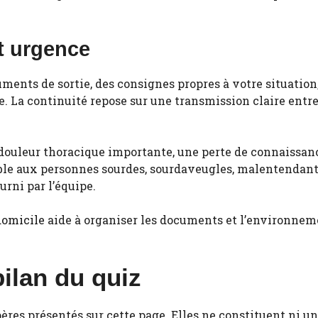
et urgence
uments de sortie, des consignes propres à votre situation
. La continuité repose sur une transmission claire entre 
ne douleur thoracique importante, une perte de connaiss
cessible aux personnes sourdes, sourdaveugles, malentenda
urni par l’équipe.
domicile
aide à organiser les documents et l’environnem
ilan du quiz
ères présentés sur cette page. Elles ne constituent ni u